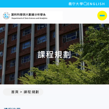
全站搜索
義守大學
ENGLISH
:::
義守大學資料科學與大數
側選單
課程規劃
首頁
課程規劃